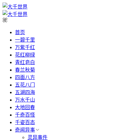
首页
一碧千里
万紫千红
花红柳绿
青红皂白
春兰秋菊
四面八方
五花八门
五湖四海
万水千山
大地回春
千奇百怪
千姿百态
奇闻异事
灵异事件