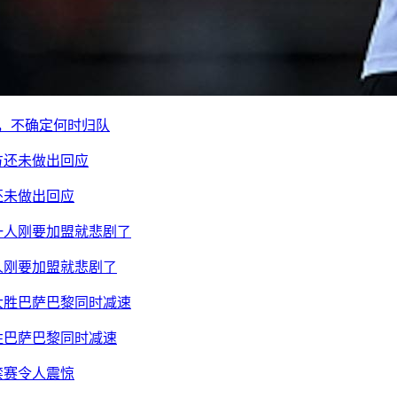
痘，不确定何时归队
还未做出回应
人刚要加盟就悲剧了
胜巴萨巴黎同时减速