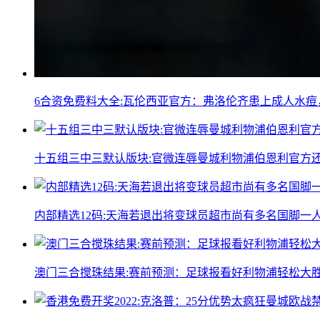
6合资免费料大全:瓦伦西亚官方：弗洛伦齐患上成人水
十五组三中三默认版块:官微连辱曼城利物浦伯恩利官方
内部精选12码:天海若退出将变球员超市尚有多名国脚一
澳门三合搅珠结果:赛前预测：足球报看好利物浦轻松大