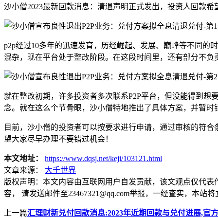
沙小僧2023最新回款消息：清退声明正式发出，投资人回款希
p2p经过10多年的迅速发育，历经崛起、发展、巅峰等不同
混杂，现在平台处于整改阶段。在这段时间里，还有部分不负
就在整改初期，许多投资者多次联系P2P平台，但没能得到
念。就在这么个节骨眼，沙小僧特地推出了具体方案，并暂时
目前，沙小僧的投资者可以按要求进行申请，通过审核的符合
望大家尽早办理不要错过机会！
本文地址：
https://www.dqsj.net/keji/103121.html
文章来源：
大千世界
版权声明：
本文内容由互联网用户自发贡献，该文观点仅代表
容， 请发送邮件至23467321@qq.com举报，一经查实
上一篇
汇理财新兑付回款消息:2023年近期回款与兑付进展,官