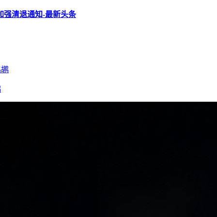
加强清退通知-最新头条
鹕