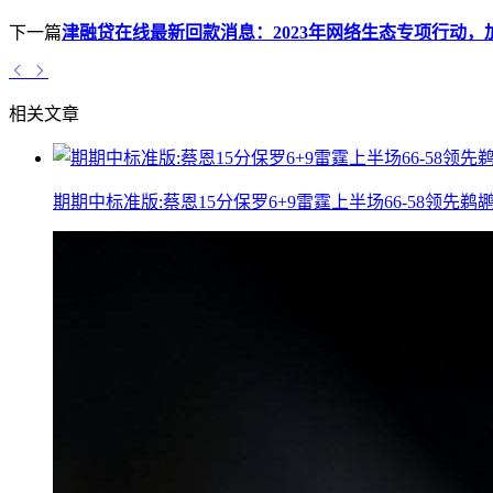
下一篇
津融贷在线最新回款消息：2023年网络生态专项行动，
相关文章
期期中标准版:蔡恩15分保罗6+9雷霆上半场66-58领先鹈