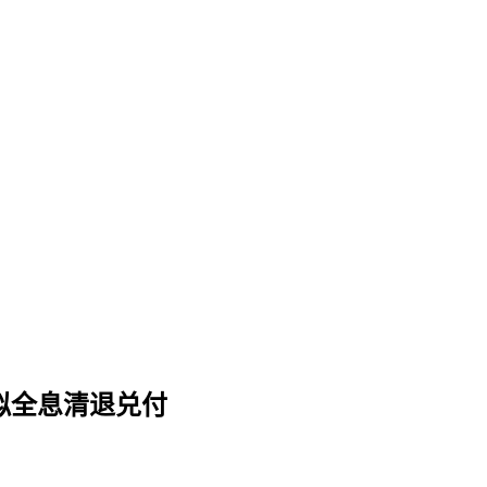
拟全息清退兑付