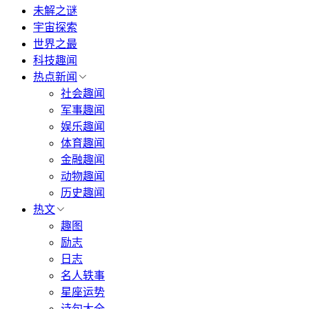
未解之谜
宇宙探索
世界之最
科技趣闻
热点新闻
社会趣闻
军事趣闻
娱乐趣闻
体育趣闻
金融趣闻
动物趣闻
历史趣闻
热文
趣图
励志
日志
名人轶事
星座运势
诗句大全