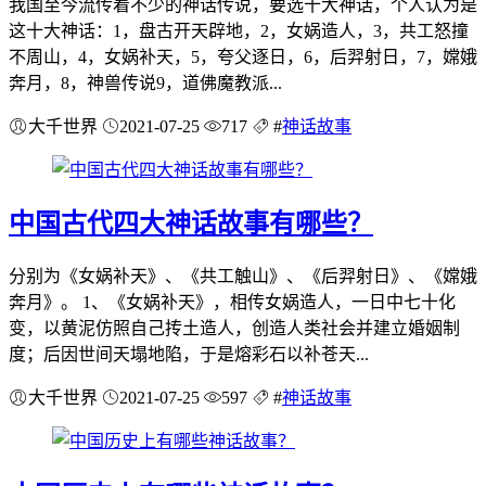
我国至今流传着不少的神话传说，要选十大神话，个人认为是
这十大神话：1，盘古开天辟地，2，女娲造人，3，共工怒撞
不周山，4，女娲补天，5，夸父逐日，6，后羿射日，7，嫦娥
奔月，8，神兽传说9，道佛魔教派...
大千世界
2021-07-25
717
#
神话故事
中国古代四大神话故事有哪些？
分别为《女娲补天》、《共工触山》、《后羿射日》、《嫦娥
奔月》。 1、《女娲补天》，相传女娲造人，一日中七十化
变，以黄泥仿照自己抟土造人，创造人类社会并建立婚姻制
度；后因世间天塌地陷，于是熔彩石以补苍天...
大千世界
2021-07-25
597
#
神话故事