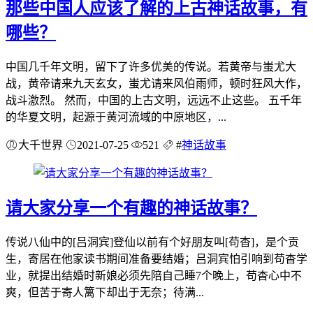
那些中国人应该了解的上古神话故事，有
哪些？
中国几千年文明，留下了许多优美的传说。若黄帝与蚩尤大
战，黄帝请来九天玄女，蚩尤请来风伯雨师，顿时狂风大作，
战斗激烈。 然而，中国的上古文明，远远不止这些。 五千年
的华夏文明，起源于黄河流域的中原地区，...
大千世界
2021-07-25
521
#
神话故事
请大家分享一个有趣的神话故事？
传说八仙中的[吕洞宾]登仙以前有个好朋友叫[苟杳]，是个贡
生，寄居在他家读书期间准备要结婚；吕洞宾怕引响到苟杳学
业，就提出结婚时新娘必须先陪自己睡7个晚上，苟杳心中不
爽，但苦于寄人篱下却出于无奈；待满...