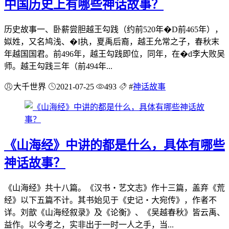
中国历史上有哪些神话故事？
历史故事一、卧薪尝胆越王勾践（约前520年�D前465年），
姒姓，又名鸠浅、�I执，夏禹后裔，越王允常之子，春秋末
年越国国君。前496年，越王勾践即位，同年，在�d李大败吴
师。越王勾践三年（前494年...
大千世界
2021-07-25
493
#
神话故事
《山海经》中讲的都是什么，具体有哪些
神话故事？
《山海经》共十八篇。《汉书・艺文志》作十三篇，盖弃《荒
经》以下五篇不计。其书始见于《史记・大宛传》，作者不
详。刘歆《山海经叙录》及《论衡》、《吴越春秋》皆云禹、
益作。以今考之，实非出于一时一人之手，当...