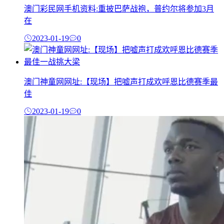
澳门彩民网手机资料:重披巴萨战袍，普约尔将参加3月
在
2023-01-19
0
澳门神童网网址:【现场】把嘘声打成欢呼恩比德赛季最
佳
2023-01-19
0