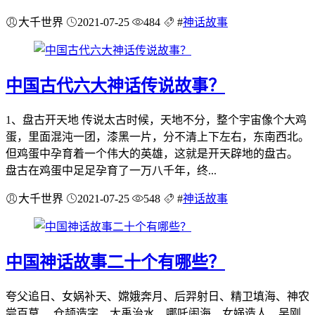
大千世界
2021-07-25
484
#
神话故事
中国古代六大神话传说故事？
1、盘古开天地 传说太古时候，天地不分，整个宇宙像个大鸡
蛋，里面混沌一团，漆黑一片，分不清上下左右，东南西北。
但鸡蛋中孕育着一个伟大的英雄，这就是开天辟地的盘古。
盘古在鸡蛋中足足孕育了一万八千年，终...
大千世界
2021-07-25
548
#
神话故事
中国神话故事二十个有哪些？
夸父追日、女娲补天、嫦娥奔月、后羿射日、精卫填海、神农
尝百草、 仓颉造字、大禹治水、哪吒闹海、女娲造人、吴刚