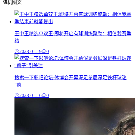
随机图文
王中王精选单双王:即将开启有球训练聚勒：相信我赛季
结
2023-01-19
0
搜索一下彩吧论坛:体博会开幕深足参展深足铁杆球迷
“疯
2023-01-16
0