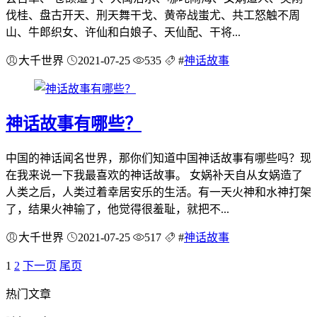
伐桂、盘古开天、刑天舞干戈、黄帝战蚩尤、共工怒触不周
山、牛郎织女、许仙和白娘子、天仙配、干将...
大千世界
2021-07-25
535
#
神话故事
神话故事有哪些？
中国的神话闻名世界，那你们知道中国神话故事有哪些吗？现
在我来说一下我最喜欢的神话故事。 女娲补天自从女娲造了
人类之后，人类过着幸居安乐的生活。有一天火神和水神打架
了，结果火神输了，他觉得很羞耻，就把不...
大千世界
2021-07-25
517
#
神话故事
1
2
下一页
尾页
热门文章