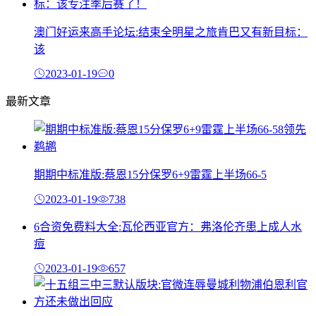
澳门好运来高手论坛:结束全明星之旅肯巴又有新目标：
该
2023-01-19
0
最新文章
期期中标准版:蔡恩15分保罗6+9雷霆上半场66-5
2023-01-19
738
6合资免费料大全:瓦伦西亚官方：弗洛伦齐患上成人水
痘
2023-01-19
657