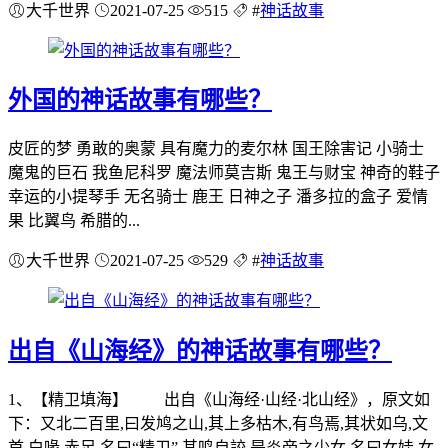
大千世界
2021-07-25
515
#
神话故事
外国的神话故事有哪些？
皮匠的梦 勇敢的奥蒙 具有魔力的麦尔林 国王除害记 小骑士
魔鬼的巨石 我鱼尼科罗 魔法师莫吉斯 鬼王与财宝 神奇的鞋子
幸运的小提琴手 无名骑士 鹿王 日神之子 潘多拉的盒子 爱情
果 比翼鸟 希腊的...
大千世界
2021-07-25
529
#
神话故事
出自《山海经》的神话故事有哪些？
1、【精卫填海】 出自《山海经·山经·北山经》，原文如
下：又北二百里,曰发鸠之山,其上多枯木,有鸟焉,其状如乌,文
首,白喙,赤足,名曰“精卫”,其鸣自詨.是炎帝之少女,名曰女娃.女