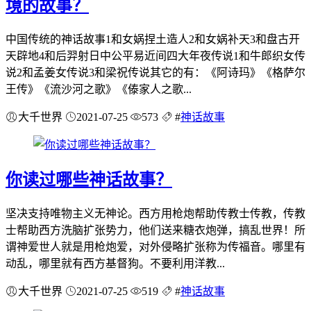
境的故事？
中国传统的神话故事1和女娲捏土造人2和女娲补天3和盘古开
天辟地4和后羿射日中公平易近间四大年夜传说1和牛郎织女传
说2和孟姜女传说3和梁祝传说其它的有：《阿诗玛》《格萨尔
王传》《流沙河之歌》《傣家人之歌...
大千世界
2021-07-25
573
#
神话故事
你读过哪些神话故事？
坚决支持唯物主义无神论。西方用枪炮帮助传教士传教，传教
士帮助西方洗脑扩张势力，他们送来糖衣炮弹，搞乱世界！所
谓神爱世人就是用枪炮爱，对外侵略扩张称为传福音。哪里有
动乱，哪里就有西方基督狗。不要利用洋教...
大千世界
2021-07-25
519
#
神话故事