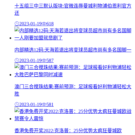
十五组三中三默认版块:官微连辱曼城利物浦伯恩利官方
还
2023-01-19
618
内部精选12码:天海若退出将变球员超市尚有多名国脚一
2023-01-19
587
澳门三合搅珠结果:赛前预测：足球报看好利物浦轻松大
胜
2023-01-19
581
香港免费开奖2022:克洛普：25分优势太疯狂曼城欧