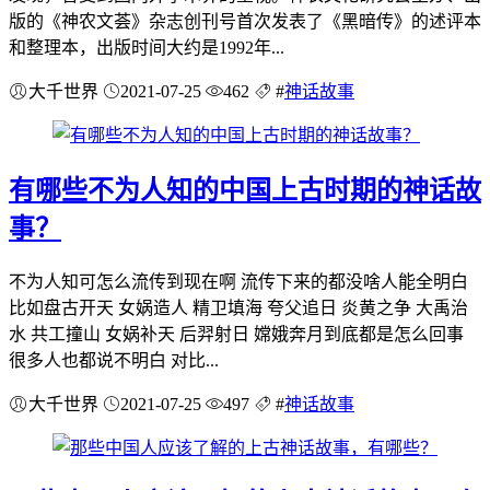
版的《神农文荟》杂志创刊号首次发表了《黑暗传》的述评本
和整理本，出版时间大约是1992年...
大千世界
2021-07-25
462
#
神话故事
有哪些不为人知的中国上古时期的神话故
事？
不为人知可怎么流传到现在啊 流传下来的都没啥人能全明白
比如盘古开天 女娲造人 精卫填海 夸父追日 炎黄之争 大禹治
水 共工撞山 女娲补天 后羿射日 嫦娥奔月到底都是怎么回事
很多人也都说不明白 对比...
大千世界
2021-07-25
497
#
神话故事