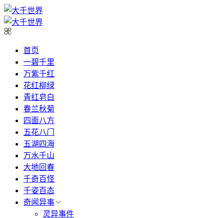
首页
一碧千里
万紫千红
花红柳绿
青红皂白
春兰秋菊
四面八方
五花八门
五湖四海
万水千山
大地回春
千奇百怪
千姿百态
奇闻异事
灵异事件