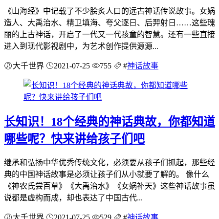
《山海经》中记载了不少脍炙人口的远古神话传说故事。女娲
造人、大禹治水、精卫填海、夸父逐日、后羿射日……这些瑰
丽的上古神话，开启了一代又一代孩童的智慧。还有一些直接
进入到现代影视剧中，为艺术创作提供源源...
大千世界
2021-07-25
755
#
神话故事
长知识！18个经典的神话典故，你都知道
哪些呢？快来讲给孩子们吧
继承和弘扬中华优秀传统文化，必须要从孩子们抓起，那些经
典的中国神话故事是必须让孩子们从小就要了解的。 像什么
《神农氏尝百草》《大禹治水》《女娲补天》这些神话故事虽
说都是虚构而成，却也表达了中国古代...
大千世界
2021-07-25
529
#
神话故事