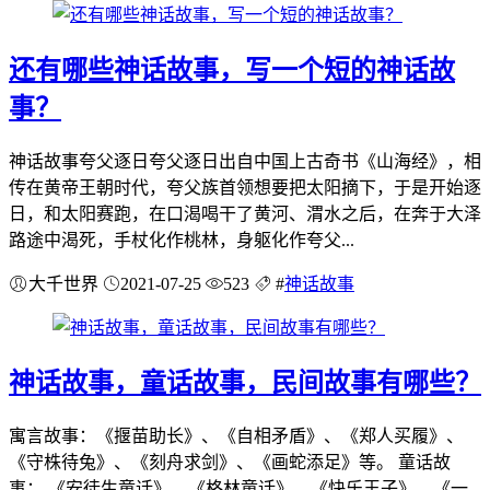
还有哪些神话故事，写一个短的神话故
事？
神话故事夸父逐日夸父逐日出自中国上古奇书《山海经》，相
传在黄帝王朝时代，夸父族首领想要把太阳摘下，于是开始逐
日，和太阳赛跑，在口渴喝干了黄河、渭水之后，在奔于大泽
路途中渴死，手杖化作桃林，身躯化作夸父...
大千世界
2021-07-25
523
#
神话故事
神话故事，童话故事，民间故事有哪些？
寓言故事：《揠苗助长》、《自相矛盾》、《郑人买履》、
《守株待兔》、《刻舟求剑》、《画蛇添足》等。 童话故
事： 《安徒生童话》、《格林童话》、《快乐王子》、《一