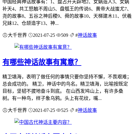
中国经典神话故事有：1、盘占开天辟地2、女娲造人3、女娲
补天4、共工怒触不周山5、盘瓠王的传说6、黄帝大战蚩尤7、
尧的故事8、五谷之神后稷9、舜的故事10、天梯建木11、伏羲
兄妹12、仓颉造字13、神...
大千世界
2021-07-25
509
#
神话故事
有哪些神话故事有寓意？
精卫填海，表明了做任何的事情只要你坚持不懈，不畏艰难；
总会成功的。 精卫，神话中的鸟名。精卫填海，比喻按既定
目标，坚韧不拔地奋斗到底。 在山西发鸠山上，有许多桑
树。有一种鸟，样子象乌鸦。头上有花纹，嘴...
大千世界
2021-07-25
525
#
神话故事