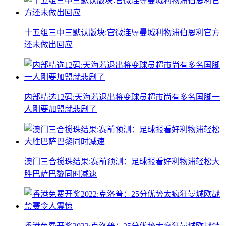
十五组三中三默认版块:官微连辱曼城利物浦伯恩利官方
还未做出回应
内部精选12码:天海若退出将变球员超市尚有多名国脚一
人刚要加盟就悲剧了
澳门三合搅珠结果:赛前预测：足球报看好利物浦轻松大
胜巴萨巴黎同时减速