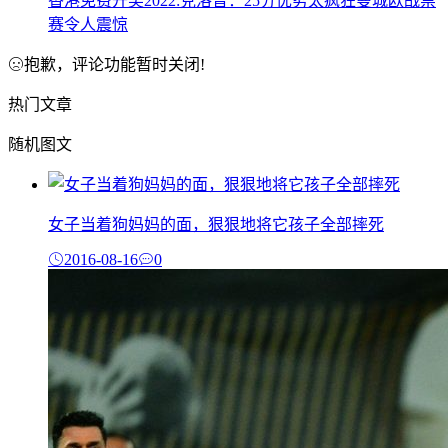
香港免费开奖2022:克洛普：25分优势太疯狂曼城欧战禁
赛令人震惊
抱歉，评论功能暂时关闭!
热门文章
随机图文
女子当着狗妈妈的面，狠狠地将它孩子全部摔死
2016-08-16
0