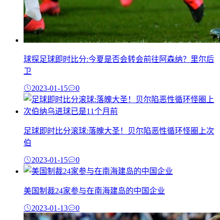
球探足球即时比分:今夏是否会转会前往阿森纳？里尔后
卫
2023-01-15
0
足球即时比分滚球:落魄大圣！贝尔陷恶性循环怪圈上次
伯
2023-01-15
0
美国制裁24家参与在南海建岛的中国企业
2023-01-13
0