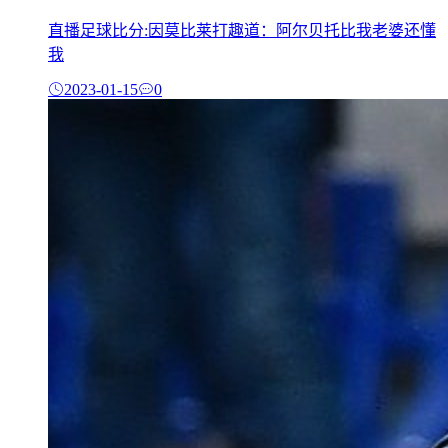
直播足球比分:因莫比莱打趣道：阿尔贝托比我老婆还懂
我
2023-01-15
0