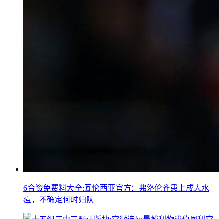
6合资免费料大全:瓦伦西亚官方：弗洛伦齐患上成人水
痘，不确定何时归队