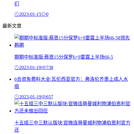
们
2023-01-15
0
最新文章
期期中标准版:蔡恩15分保罗6+9雷霆上半场66-5
2023-01-19
738
6合资免费料大全:瓦伦西亚官方：弗洛伦齐患上成人水
痘
2023-01-19
657
十五组三中三默认版块:官微连辱曼城利物浦伯恩利官方
还