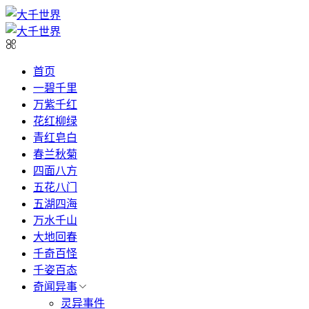
首页
一碧千里
万紫千红
花红柳绿
青红皂白
春兰秋菊
四面八方
五花八门
五湖四海
万水千山
大地回春
千奇百怪
千姿百态
奇闻异事
灵异事件