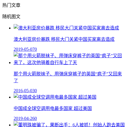
热门文章
随机图文
澳大利亚房价暴跌 移民大门关紧中国买家离去造成
2019-05-07
0
那个用火箭脱袜子、用弹床穿裤子的英国“疯子”又回来
了
2016-05-03
0
中国成全球空调用电最多国家 超过美国
2019-04-26
0