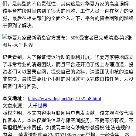
们，是典型的不负责任性，其实这是对华夏万家的高度误解，
该平台前段时间遇到了很大的困难，工作人员一直在努力的克
服，最后在相关部门的全面介入之下，平台的资金困难问题终
于得到了解决。
记者看到，为了保证清退行动的顺利开展，华夏万家特地成立
了非常专业的清退团队，而且平台还开通了线上办理通道，投
资者们可以登录官网，提交自己的资料，清退团队审核的速度
非常快，最快需要几个小时的时间就可以完成审核任务，为投
资者们进行回款。
本文地址：
https://www.dqsj.net/keji/102558.html
文章来源：
大千世界
版权声明：
本文内容由互联网用户自发贡献，该文观点仅代表
作者本人。本站仅提供信息存储空间服务，不拥有所有权，不
承担相关法律责任。如发现本站有涉嫌抄袭侵权/违法违规的
内容， 请发送邮件至23467321@qq.com举报，一经查实，本