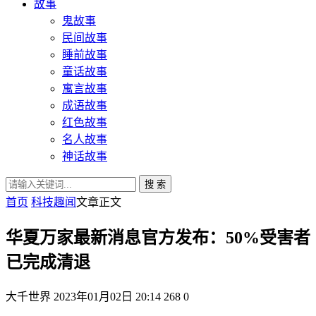
故事
鬼故事
民间故事
睡前故事
童话故事
寓言故事
成语故事
红色故事
名人故事
神话故事
搜 索
首页
科技趣闻
文章正文
华夏万家最新消息官方发布：50%受害者
已完成清退
大千世界
2023年01月02日 20:14
268
0