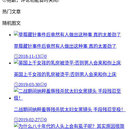
抱歉，评论功能暂时关闭!
热门文章
随机图文
草莓藏针事件后竟然有人做出这种事 真的太差劲了
2018-11-13
0
英国上千女孩的乳房被烫平:否则男人会来和你上床
2019-03-30
0
二战期间纳粹羞辱残杀犹太妇女黑镜头 手段残忍至极！
2019-02-27
0