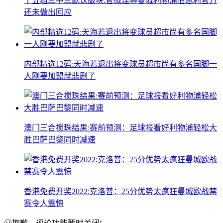
十五组三中三默认版块:官微连辱曼城利物浦伯恩利官方
还未做出回应
内部精选12码:天海若退出将变球员超市尚有多名国脚一
人刚要加盟就悲剧了
澳门三合搅珠结果:赛前预测：足球报看好利物浦轻松大
胜巴萨巴黎同时减速
香港免费开奖2022:克洛普：25分优势太疯狂曼城欧战禁
赛令人震惊