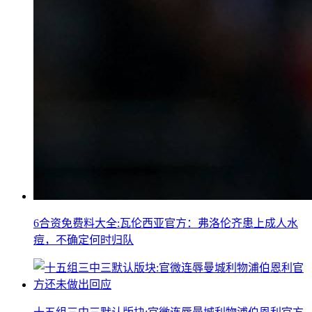
6合资免费料大全:瓦伦西亚官方：弗洛伦齐患上成人水
痘，不确定何时归队