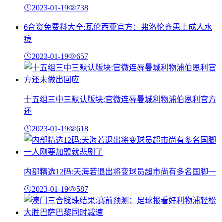
2023-01-19
738
6合资免费料大全:瓦伦西亚官方：弗洛伦齐患上成人水
痘
2023-01-19
657
十五组三中三默认版块:官微连辱曼城利物浦伯恩利官方
还
2023-01-19
618
内部精选12码:天海若退出将变球员超市尚有多名国脚一
2023-01-19
587