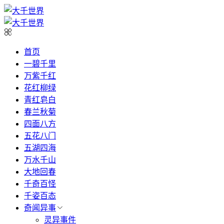
首页
一碧千里
万紫千红
花红柳绿
青红皂白
春兰秋菊
四面八方
五花八门
五湖四海
万水千山
大地回春
千奇百怪
千姿百态
奇闻异事
灵异事件