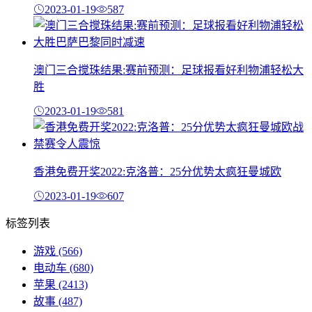
2023-01-19
587
澳门三合搅珠结果:赛前预测：足球报看好利物浦轻松大
胜
2023-01-19
581
香港免费开奖2022:克洛普：25分优势太疯狂曼城欧
2023-01-19
607
标签列表
游戏
(566)
电动车
(680)
苹果
(2413)
故事
(487)