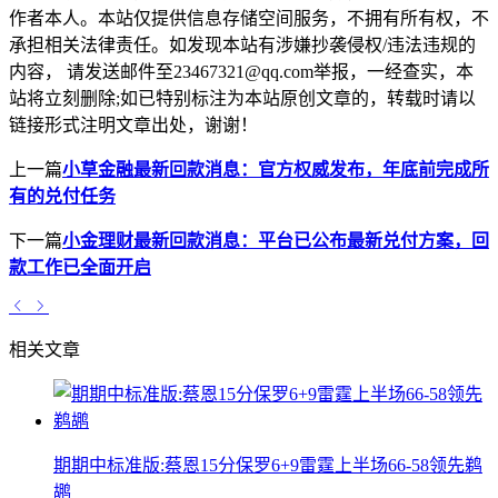
作者本人。本站仅提供信息存储空间服务，不拥有所有权，不
承担相关法律责任。如发现本站有涉嫌抄袭侵权/违法违规的
内容， 请发送邮件至23467321@qq.com举报，一经查实，本
站将立刻删除;如已特别标注为本站原创文章的，转载时请以
链接形式注明文章出处，谢谢！
上一篇
小草金融最新回款消息：官方权威发布，年底前完成所
有的兑付任务
下一篇
小金理财最新回款消息：平台已公布最新兑付方案，回
款工作已全面开启
相关文章
期期中标准版:蔡恩15分保罗6+9雷霆上半场66-58领先鹈
鹕