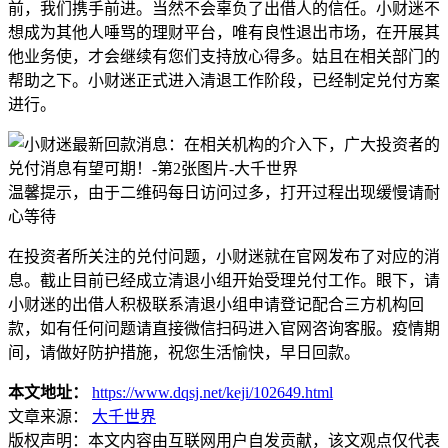
前，我们携手前进。当然不会辜负了出借人的信任。小财迷不
想成为其他人唾骂的理财平台，唯有良性退出市场，在开展其
他业务使，才会继续有您们支持放心得多。姑且在相关部门的
帮助之下。小财迷正式进入清退工作阶段，已经制定兑付方案
进行。
温馨提示，由于二维码每日访问过多，打开过程出现缓慢请耐
心等待
在投资者所关注的兑付问题，小财迷就在官网发布了对应的消
息。截止目前已经成立清退小组开始受理兑付工作。眼下，请
小财迷的出借人积极联系清退小组申请登记配合三方机构回
款，如有任何问题请直接微信扫码进入官网咨询客服。疫情期
间，请做好防护措施，祝您生活愉快，早日回款。
本文地址：
https://www.dqsj.net/keji/102649.html
文章来源：
大千世界
版权声明：
本文内容由互联网用户自发贡献，该文观点仅代表