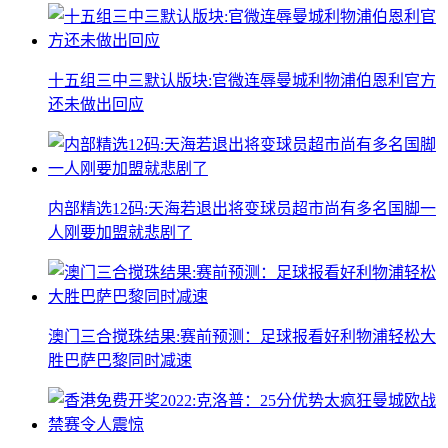
十五组三中三默认版块:官微连辱曼城利物浦伯恩利官方
还未做出回应
内部精选12码:天海若退出将变球员超市尚有多名国脚一
人刚要加盟就悲剧了
澳门三合搅珠结果:赛前预测：足球报看好利物浦轻松大
胜巴萨巴黎同时减速