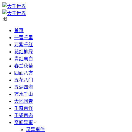
首页
一碧千里
万紫千红
花红柳绿
青红皂白
春兰秋菊
四面八方
五花八门
五湖四海
万水千山
大地回春
千奇百怪
千姿百态
奇闻异事
灵异事件