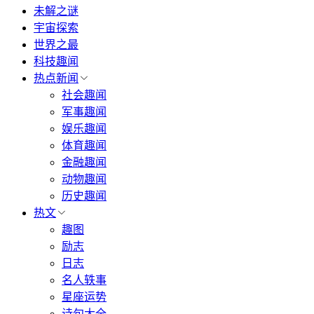
未解之谜
宇宙探索
世界之最
科技趣闻
热点新闻
社会趣闻
军事趣闻
娱乐趣闻
体育趣闻
金融趣闻
动物趣闻
历史趣闻
热文
趣图
励志
日志
名人轶事
星座运势
诗句大全