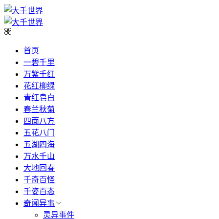
首页
一碧千里
万紫千红
花红柳绿
青红皂白
春兰秋菊
四面八方
五花八门
五湖四海
万水千山
大地回春
千奇百怪
千姿百态
奇闻异事
灵异事件