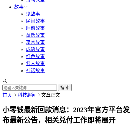
故事
鬼故事
民间故事
睡前故事
童话故事
寓言故事
成语故事
红色故事
名人故事
神话故事
搜 索
首页
科技趣闻
文章正文
小零钱最新回款消息：2023年官方平台发
布最新公告，相关兑付工作即将展开