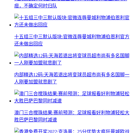
痘，不确定何时归队
十五组三中三默认版块:官微连辱曼城利物浦伯恩利官方
还未做出回应
内部精选12码:天海若退出将变球员超市尚有多名国脚一
人刚要加盟就悲剧了
澳门三合搅珠结果:赛前预测：足球报看好利物浦轻松大
胜巴萨巴黎同时减速