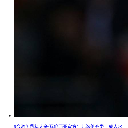
6合资免费料大全:瓦伦西亚官方：弗洛伦齐患上成人水