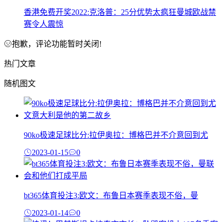
香港免费开奖2022:克洛普：25分优势太疯狂曼城欧战禁
赛令人震惊
抱歉，评论功能暂时关闭!
热门文章
随机图文
90ko极速足球比分:拉伊奥拉：博格巴并不介意回到尤
2023-01-15
0
bt365体育投注3:欧文：布鲁日本赛季表现不俗，曼
2023-01-14
0