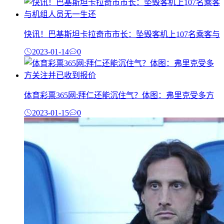
快讯！巴基斯坦卡拉奇市市长：坠毁客机上107名乘客与
2023-01-14
0
体育彩票365网:拜仁还能沉住气？体图：弗里克受多方
2023-01-15
0