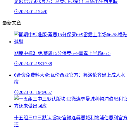
足彩比分500:官方：马竞CEO希尔-马林出任西甲联
2023-01-15
0
最新文章
期期中标准版:蔡恩15分保罗6+9雷霆上半场66-5
2023-01-19
738
6合资免费料大全:瓦伦西亚官方：弗洛伦齐患上成人水
痘
2023-01-19
657
十五组三中三默认版块:官微连辱曼城利物浦伯恩利官方
还