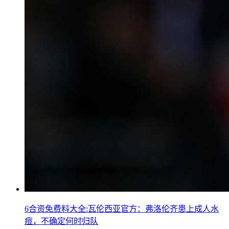
6合资免费料大全:瓦伦西亚官方：弗洛伦齐患上成人水
痘，不确定何时归队