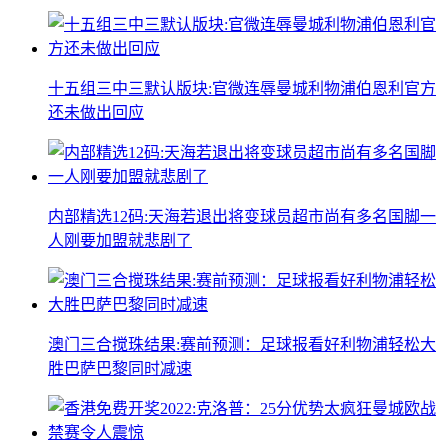
十五组三中三默认版块:官微连辱曼城利物浦伯恩利官方
还未做出回应
内部精选12码:天海若退出将变球员超市尚有多名国脚一
人刚要加盟就悲剧了
澳门三合搅珠结果:赛前预测：足球报看好利物浦轻松大
胜巴萨巴黎同时减速