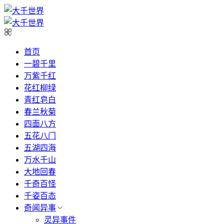
首页
一碧千里
万紫千红
花红柳绿
青红皂白
春兰秋菊
四面八方
五花八门
五湖四海
万水千山
大地回春
千奇百怪
千姿百态
奇闻异事
灵异事件