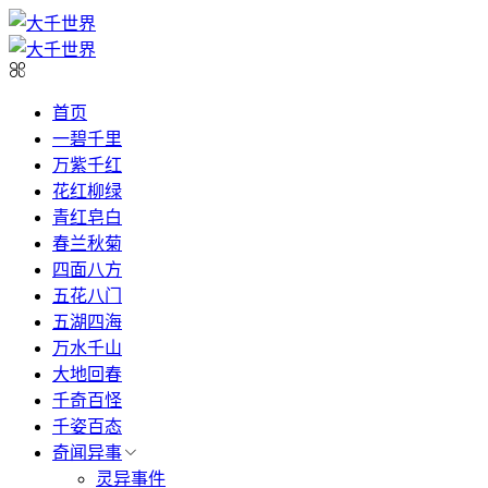
首页
一碧千里
万紫千红
花红柳绿
青红皂白
春兰秋菊
四面八方
五花八门
五湖四海
万水千山
大地回春
千奇百怪
千姿百态
奇闻异事
灵异事件