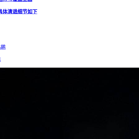
具体清退细节如下
鹕