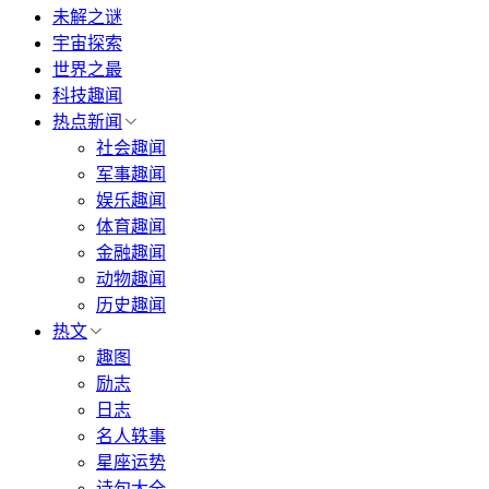
未解之谜
宇宙探索
世界之最
科技趣闻
热点新闻
社会趣闻
军事趣闻
娱乐趣闻
体育趣闻
金融趣闻
动物趣闻
历史趣闻
热文
趣图
励志
日志
名人轶事
星座运势
诗句大全