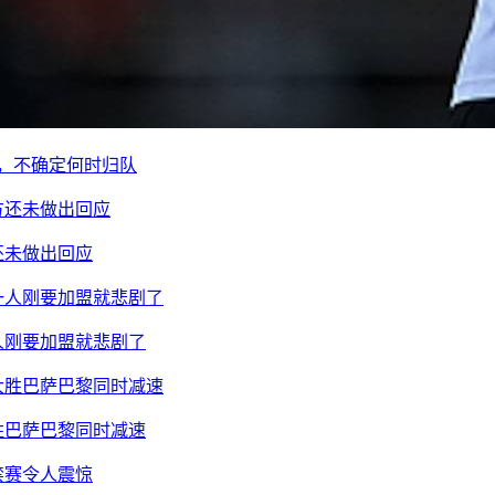
痘，不确定何时归队
还未做出回应
人刚要加盟就悲剧了
胜巴萨巴黎同时减速