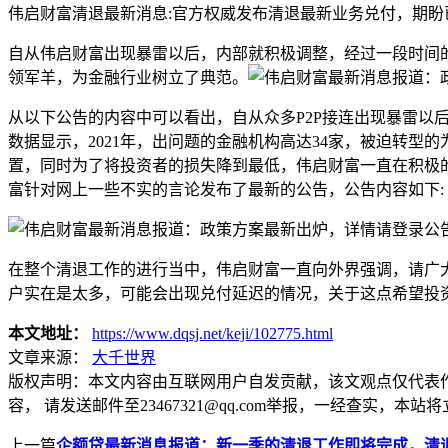
伟启财富清退最新消息:官方权威发布清退最新业务兑付，期盼
自从伟启财富出现暴雷以后，内部就积极调整，经过一段时间
领军羊，为金融行业树立了典范。
从以下公告的内容中可以看出，自从众多P2P接连出现暴雷
数据显示，2021年，出问题的金融机构高达34家，被迫转型
置，同时为了将投资者的损失降到最低，伟启财富一直在积极
富针对网上一些不实的言论发布了最新的公告，公告内容如下:
在整个清退工作的进行当中，伟启财富一直向外界强调，请广
户实在是太多，可能会出现兑付延迟的情况，关于这点希望投
本文地址：
https://www.dqsj.net/keji/102775.html
文章来源：
大千世界
版权声明：
本文内容由互联网用户自发贡献，该文观点仅代表
容， 请发送邮件至23467321@qq.com举报，一经查实
上一篇
企额贷最新消息报道：新一季的清退工作即将完成，清退