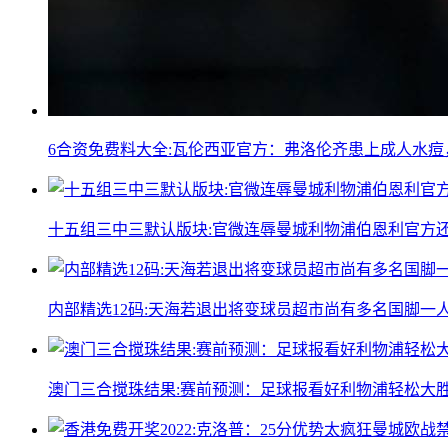
6合资免费料大全:瓦伦西亚官方：弗洛伦齐患上成人水
十五组三中三默认版块:官微连辱曼城利物浦伯恩利官方
内部精选12码:天海若退出将变球员超市尚有多名国脚一
澳门三合搅珠结果:赛前预测：足球报看好利物浦轻松大