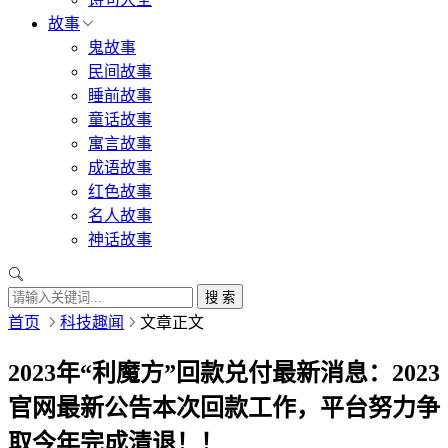
故事
鬼故事
民间故事
睡前故事
童话故事
寓言故事
成语故事
红色故事
名人故事
神话故事
搜 索
首页
科技趣闻
文章正文
2023年“利魔方”回款兑付最新消息：2023
官网最新公告本次回款工作，平台努力争
取今年完成清退！！