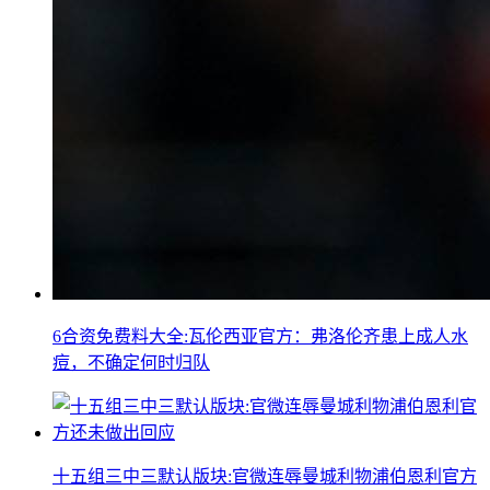
6合资免费料大全:瓦伦西亚官方：弗洛伦齐患上成人水
痘，不确定何时归队
十五组三中三默认版块:官微连辱曼城利物浦伯恩利官方