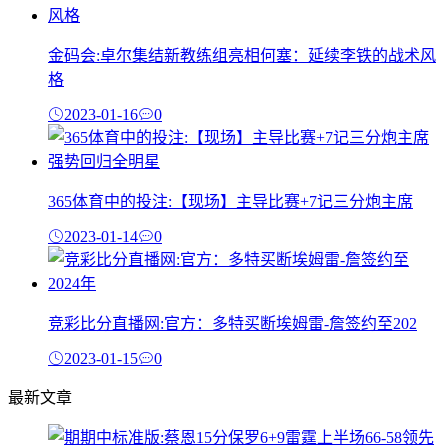
金码会:卓尔集结新教练组亮相何塞：延续李铁的战术风
格
2023-01-16
0
365体育中的投注:【现场】主导比赛+7记三分炮主席
2023-01-14
0
竞彩比分直播网:官方：多特买断埃姆雷-詹签约至202
2023-01-15
0
最新文章