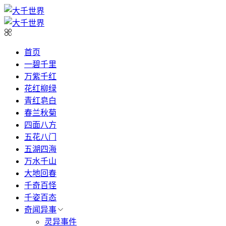
首页
一碧千里
万紫千红
花红柳绿
青红皂白
春兰秋菊
四面八方
五花八门
五湖四海
万水千山
大地回春
千奇百怪
千姿百态
奇闻异事
灵异事件