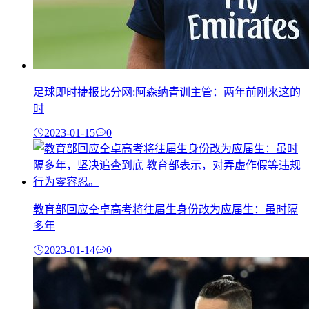
足球即时捷报比分网:阿森纳青训主管：两年前刚来这的
时
2023-01-15
0
教育部回应仝卓高考将往届生身份改为应届生：虽时隔
多年
2023-01-14
0