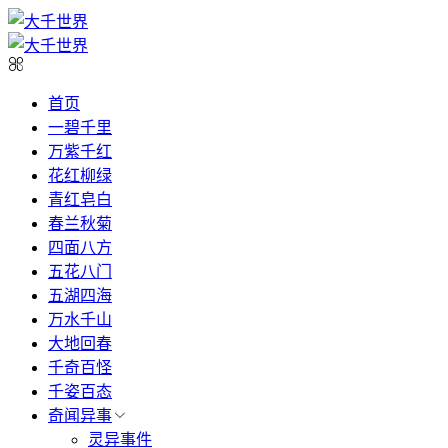
首页
一碧千里
万紫千红
花红柳绿
青红皂白
春兰秋菊
四面八方
五花八门
五湖四海
万水千山
大地回春
千奇百怪
千姿百态
奇闻异事
灵异事件