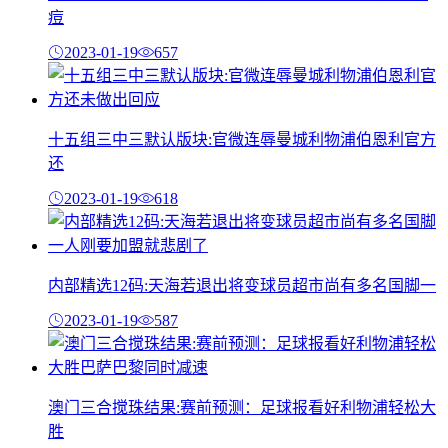
痘
2023-01-19
657
十五组三中三默认版块:官微连辱曼城利物浦伯恩利官方
还
2023-01-19
618
内部精选12码:天海若退出将变球员超市尚有多名国脚一
2023-01-19
587
澳门三合搅珠结果:赛前预测：足球报看好利物浦轻松大
胜