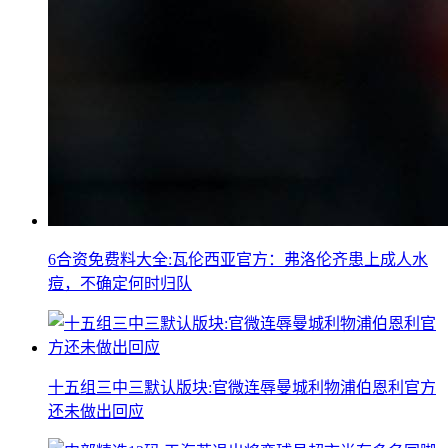
6合资免费料大全:瓦伦西亚官方：弗洛伦齐患上成人水
痘，不确定何时归队
十五组三中三默认版块:官微连辱曼城利物浦伯恩利官方
还未做出回应