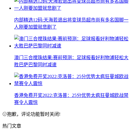
内部精选12码:天海若退出将变球员超市尚有多名国脚一
人刚要加盟就悲剧了
澳门三合搅珠结果:赛前预测：足球报看好利物浦轻松大
胜巴萨巴黎同时减速
香港免费开奖2022:克洛普：25分优势太疯狂曼城欧战禁
赛令人震惊
抱歉，评论功能暂时关闭!
热门文章