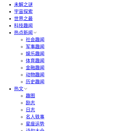
未解之谜
宇宙探索
世界之最
科技趣闻
热点新闻
社会趣闻
军事趣闻
娱乐趣闻
体育趣闻
金融趣闻
动物趣闻
历史趣闻
热文
趣图
励志
日志
名人轶事
星座运势
诗句大全