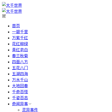
首页
一碧千里
万紫千红
花红柳绿
青红皂白
春兰秋菊
四面八方
五花八门
五湖四海
万水千山
大地回春
千奇百怪
千姿百态
奇闻异事
灵异事件