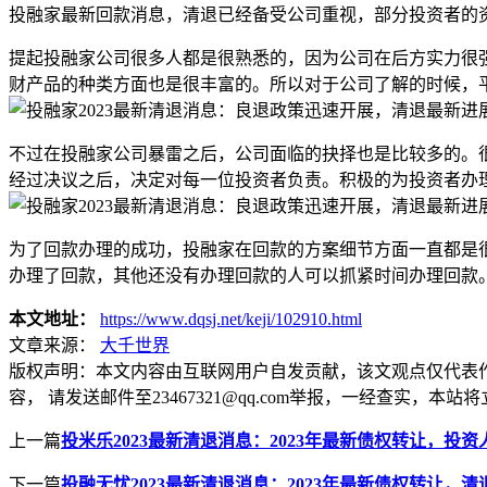
投融家最新回款消息，清退已经备受公司重视，部分投资者的
提起投融家公司很多人都是很熟悉的，因为公司在后方实力很
财产品的种类方面也是很丰富的。所以对于公司了解的时候，
不过在投融家公司暴雷之后，公司面临的抉择也是比较多的。
经过决议之后，决定对每一位投资者负责。积极的为投资者办
为了回款办理的成功，投融家在回款的方案细节方面一直都是
办理了回款，其他还没有办理回款的人可以抓紧时间办理回款
本文地址：
https://www.dqsj.net/keji/102910.html
文章来源：
大千世界
版权声明：
本文内容由互联网用户自发贡献，该文观点仅代表
容， 请发送邮件至23467321@qq.com举报，一经查实
上一篇
投米乐2023最新清退消息：2023年最新债权转让，投
下一篇
投融无忧2023最新清退消息：2023年最新债权转让，