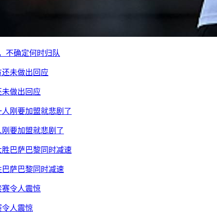
痘，不确定何时归队
还未做出回应
人刚要加盟就悲剧了
胜巴萨巴黎同时减速
赛令人震惊