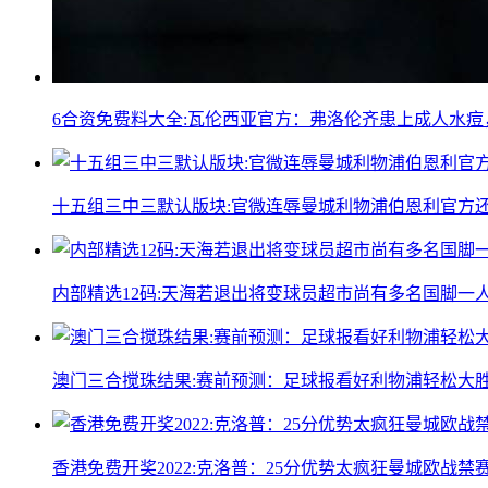
6合资免费料大全:瓦伦西亚官方：弗洛伦齐患上成人水
十五组三中三默认版块:官微连辱曼城利物浦伯恩利官方
内部精选12码:天海若退出将变球员超市尚有多名国脚一
澳门三合搅珠结果:赛前预测：足球报看好利物浦轻松大
香港免费开奖2022:克洛普：25分优势太疯狂曼城欧战禁