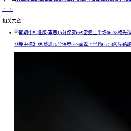
相关文章
期期中标准版:蔡恩15分保罗6+9雷霆上半场66-58领先鹈