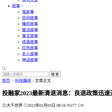
故事
鬼故事
民间故事
睡前故事
童话故事
寓言故事
成语故事
红色故事
名人故事
神话故事
搜 索
首页
科技趣闻
文章正文
投融家2023最新清退消息：良退政策迅
大千世界
2023年01月03日 08:34
277
0