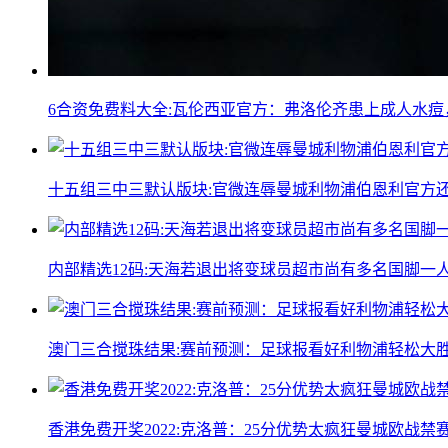
6合资免费料大全:瓦伦西亚官方：弗洛伦齐患上成人水
十五组三中三默认版块:官微连辱曼城利物浦伯恩利官方
内部精选12码:天海若退出将变球员超市尚有多名国脚一
澳门三合搅珠结果:赛前预测：足球报看好利物浦轻松大
香港免费开奖2022:克洛普：25分优势太疯狂曼城欧战禁