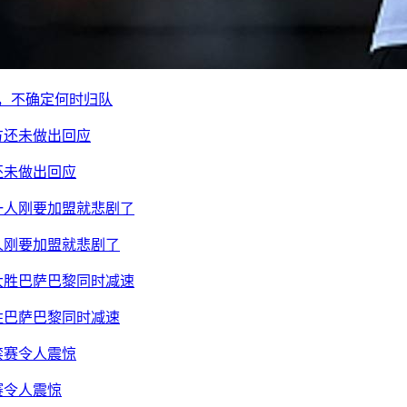
痘，不确定何时归队
还未做出回应
人刚要加盟就悲剧了
胜巴萨巴黎同时减速
赛令人震惊