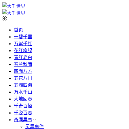
首页
一碧千里
万紫千红
花红柳绿
青红皂白
春兰秋菊
四面八方
五花八门
五湖四海
万水千山
大地回春
千奇百怪
千姿百态
奇闻异事
灵异事件