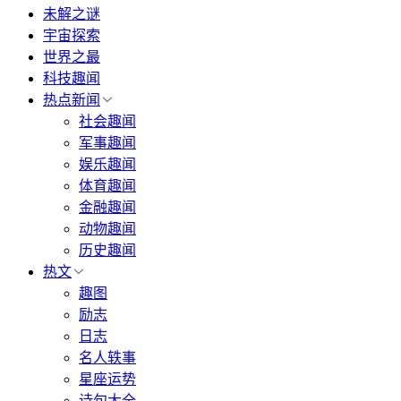
未解之谜
宇宙探索
世界之最
科技趣闻
热点新闻
社会趣闻
军事趣闻
娱乐趣闻
体育趣闻
金融趣闻
动物趣闻
历史趣闻
热文
趣图
励志
日志
名人轶事
星座运势
诗句大全