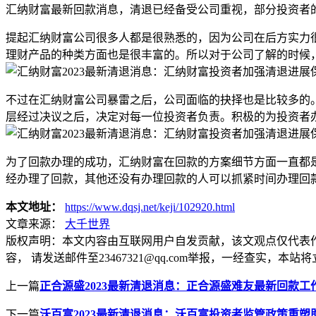
汇纳财富最新回款消息，清退已经备受公司重视，部分投资者
提起汇纳财富公司很多人都是很熟悉的，因为公司在后方实力
理财产品的种类方面也是很丰富的。所以对于公司了解的时候
不过在汇纳财富公司暴雷之后，公司面临的抉择也是比较多的
层经过决议之后，决定对每一位投资者负责。积极的为投资者
为了回款办理的成功，汇纳财富在回款的方案细节方面一直都
经办理了回款，其他还没有办理回款的人可以抓紧时间办理回
本文地址：
https://www.dqsj.net/keji/102920.html
文章来源：
大千世界
版权声明：
本文内容由互联网用户自发贡献，该文观点仅代表
容， 请发送邮件至23467321@qq.com举报，一经查实
上一篇
正合源盛2023最新清退消息：正合源盛难友最新回款
下一篇
沃百富2023最新清退消息：沃百富投资者监管政策重