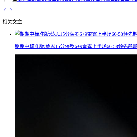
相关文章
期期中标准版:蔡恩15分保罗6+9雷霆上半场66-58领先鹈