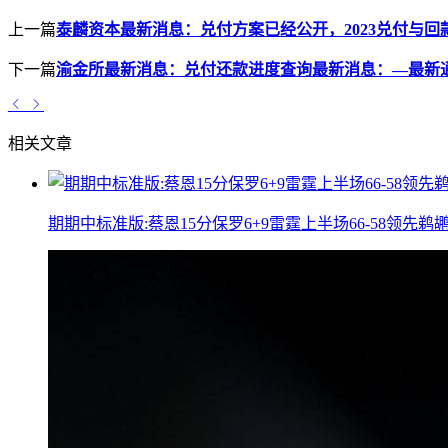
上一篇
泰麟资本最新消息：兑付方案已经公开，2023兑付与回
下一篇
渝金所最新消息：兑付还款进度查询最新消息：—最新
相关文章
期期中标准版:蔡恩15分保罗6+9雷霆上半场66-58领先鹈