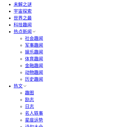
未解之谜
宇宙探索
世界之最
科技趣闻
热点新闻
社会趣闻
军事趣闻
娱乐趣闻
体育趣闻
金融趣闻
动物趣闻
历史趣闻
热文
趣图
励志
日志
名人轶事
星座运势
诗句大全