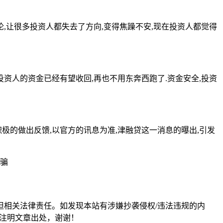
,让很多投资人都失去了方向,变得焦躁不安,现在投资人都觉得
资人的资金已经有望收回,再也不用东奔西跑了.资金安全,投资
极的做出反馈,以官方的讯息为准,津融贷这一消息的曝出,引发
被骗
担相关法律责任。如发现本站有涉嫌抄袭侵权/违法违规的内
形式注明文章出处，谢谢！