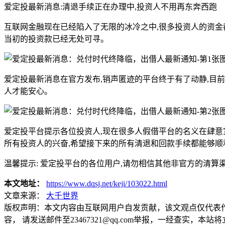
爱定投最新消息:清退手续正在办理中,投资人不用再东奔西跑
互联网金融现在已经陷入了无限的冰冷之中,很多投资人的资金都
当初的投资款已经无处可寻。
爱定投最新消息在官方发布,销声匿迹的平台终于有了动静,目前
人才能安心。
爱定投平台提示各位投资人,现在很多人假借平台的名义在肆意宣
所有投资人的兴奋,希望接下来的所有清退和回款手续都能够顺
温馨提示: 爱定投平台的各位用户,请勿相信其他非官方的清算
本文地址：
https://www.dqsj.net/keji/103022.html
文章来源：
大千世界
版权声明：
本文内容由互联网用户自发贡献，该文观点仅代表
容， 请发送邮件至23467321@qq.com举报，一经查实