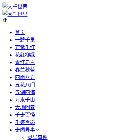
首页
一碧千里
万紫千红
花红柳绿
青红皂白
春兰秋菊
四面八方
五花八门
五湖四海
万水千山
大地回春
千奇百怪
千姿百态
奇闻异事
灵异事件