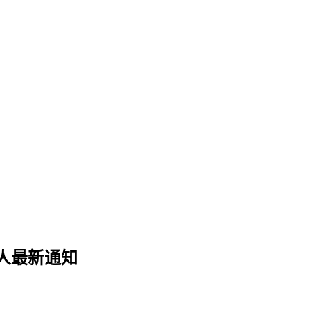
人最新通知