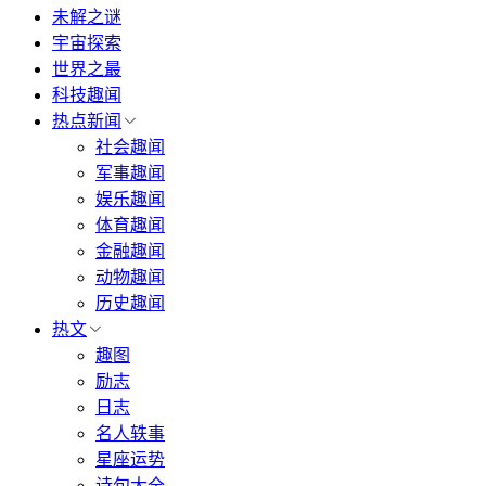
未解之谜
宇宙探索
世界之最
科技趣闻
热点新闻
社会趣闻
军事趣闻
娱乐趣闻
体育趣闻
金融趣闻
动物趣闻
历史趣闻
热文
趣图
励志
日志
名人轶事
星座运势
诗句大全