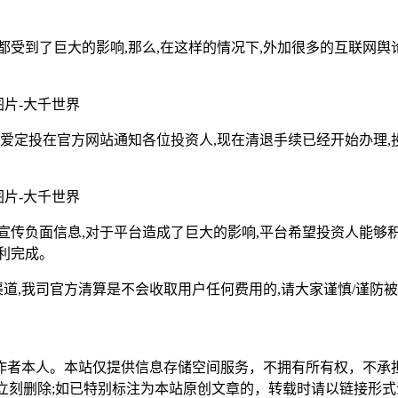
受到了巨大的影响,那么,在这样的情况下,外加很多的互联网舆论
爱定投在官方网站通知各位投资人,现在清退手续已经开始办理,投
传负面信息,对于平台造成了巨大的影响,平台希望投资人能够积
利完成。
渠道,我司官方清算是不会收取用户任何费用的,请大家谨慎/谨防
作者本人。本站仅提供信息存储空间服务，不拥有所有权，不承
，本站将立刻删除;如已特别标注为本站原创文章的，转载时请以链接