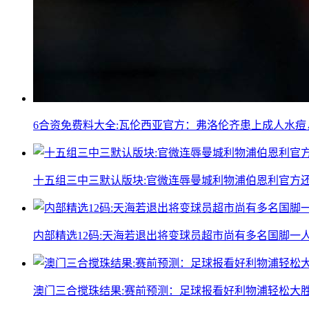
6合资免费料大全:瓦伦西亚官方：弗洛伦齐患上成人水
十五组三中三默认版块:官微连辱曼城利物浦伯恩利官方
内部精选12码:天海若退出将变球员超市尚有多名国脚一
澳门三合搅珠结果:赛前预测：足球报看好利物浦轻松大