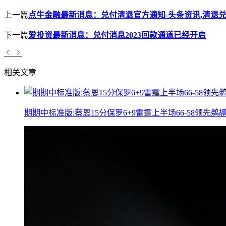
上一篇
点牛金融最新消息：兑付清退官方通知-头条资讯,清退
下一篇
爱投资最新消息：兑付消息2023回款通道已经开启
相关文章
期期中标准版:蔡恩15分保罗6+9雷霆上半场66-58领先鹈