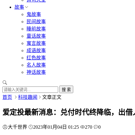
故事
鬼故事
民间故事
睡前故事
童话故事
寓言故事
成语故事
红色故事
名人故事
神话故事
搜 索
首页
科技趣闻
文章正文
爱定投最新消息：兑付时代终降临，出借
大千世界
2023年01月04日 01:25
270
0