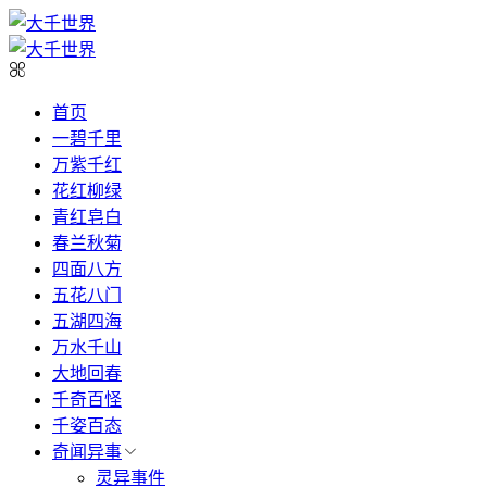
首页
一碧千里
万紫千红
花红柳绿
青红皂白
春兰秋菊
四面八方
五花八门
五湖四海
万水千山
大地回春
千奇百怪
千姿百态
奇闻异事
灵异事件