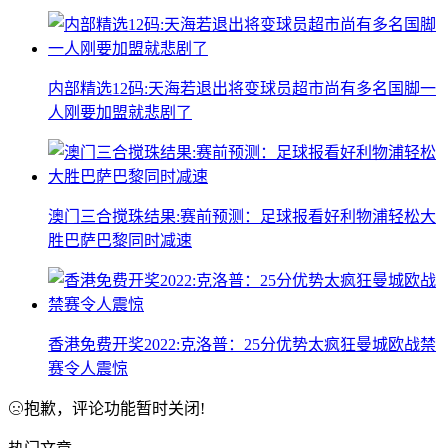
内部精选12码:天海若退出将变球员超市尚有多名国脚一
人刚要加盟就悲剧了
澳门三合搅珠结果:赛前预测：足球报看好利物浦轻松大
胜巴萨巴黎同时减速
香港免费开奖2022:克洛普：25分优势太疯狂曼城欧战禁
赛令人震惊
抱歉，评论功能暂时关闭!