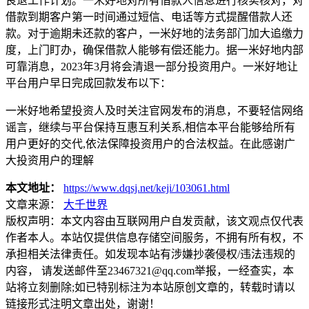
良退工作计划。一米好地对所有借款人信息进行核实核对，对
借款到期客户第一时间通过短信、电话等方式提醒借款人还
款。对于逾期未还款的客户，一米好地的法务部门加大追缴力
度，上门盯办，确保借款人能够有偿还能力。据一米好地内部
可靠消息，2023年3月将会清退一部分投资用户。一米好地让
平台用户早日完成回款发布以下：
一米好地希望投资人及时关注官网发布的消息，不要轻信网络
谣言，继续与平台保持互惠互利关系,相信本平台能够给所有
用户更好的交代,依法保障投资用户的合法权益。在此感谢广
大投资用户的理解
本文地址：
https://www.dqsj.net/keji/103061.html
文章来源：
大千世界
版权声明：
本文内容由互联网用户自发贡献，该文观点仅代表
作者本人。本站仅提供信息存储空间服务，不拥有所有权，不
承担相关法律责任。如发现本站有涉嫌抄袭侵权/违法违规的
内容， 请发送邮件至23467321@qq.com举报，一经查实，本
站将立刻删除;如已特别标注为本站原创文章的，转载时请以
链接形式注明文章出处，谢谢！