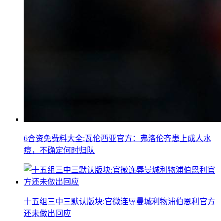
6合资免费料大全:瓦伦西亚官方：弗洛伦齐患上成人水
痘，不确定何时归队
十五组三中三默认版块:官微连辱曼城利物浦伯恩利官方
还未做出回应