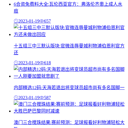
6合资免费料大全:瓦伦西亚官方：弗洛伦齐患上成人水
痘
2023-01-19
657
十五组三中三默认版块:官微连辱曼城利物浦伯恩利官方
还
2023-01-19
618
内部精选12码:天海若退出将变球员超市尚有多名国脚一
2023-01-19
587
澳门三合搅珠结果:赛前预测：足球报看好利物浦轻松大