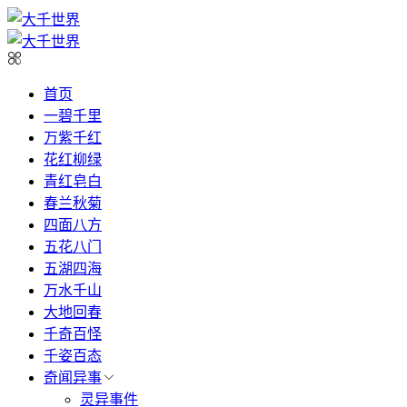
首页
一碧千里
万紫千红
花红柳绿
青红皂白
春兰秋菊
四面八方
五花八门
五湖四海
万水千山
大地回春
千奇百怪
千姿百态
奇闻异事
灵异事件