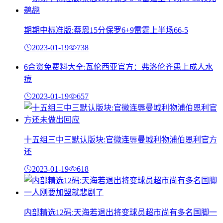
期期中标准版:蔡恩15分保罗6+9雷霆上半场66-5
2023-01-19
738
6合资免费料大全:瓦伦西亚官方：弗洛伦齐患上成人水
痘
2023-01-19
657
十五组三中三默认版块:官微连辱曼城利物浦伯恩利官方
还
2023-01-19
618
内部精选12码:天海若退出将变球员超市尚有多名国脚一