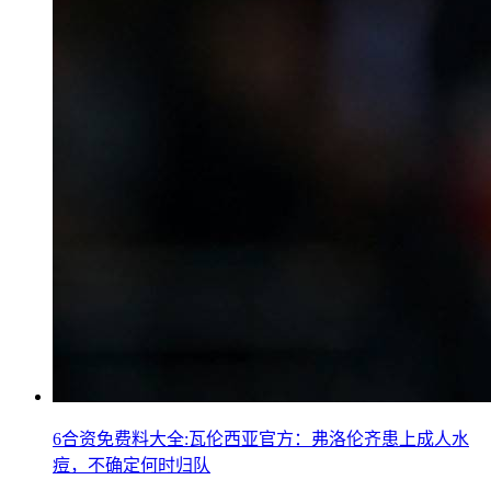
6合资免费料大全:瓦伦西亚官方：弗洛伦齐患上成人水
痘，不确定何时归队