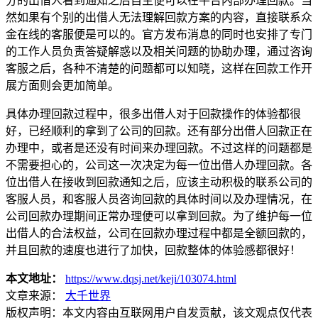
分的出借人看到通知之后自主便可以在平台内部办理回款。当
然如果有个别的出借人无法理解回款方案的内容，直接联系众
金在线的客服便是可以的。官方发布消息的同时也安排了专门
的工作人员负责答疑解惑以及相关问题的协助办理，通过咨询
客服之后，各种不清楚的问题都可以知晓，这样在回款工作开
展方面则会更加简单。
具体办理回款过程中，很多出借人对于回款操作的体验都很
好，已经顺利的拿到了公司的回款。还有部分出借人回款正在
办理中，或者是还没有时间来办理回款。不过这样的问题都是
不需要担心的，公司这一次决定为每一位出借人办理回款。各
位出借人在接收到回款通知之后，应该主动积极的联系公司的
客服人员，和客服人员咨询回款的具体时间以及办理情况，在
公司回款办理期间正常办理便可以拿到回款。为了维护每一位
出借人的合法权益，公司在回款办理过程中都是全额回款的，
并且回款的速度也进行了加快，回款整体的体验感都很好！
本文地址：
https://www.dqsj.net/keji/103074.html
文章来源：
大千世界
版权声明：
本文内容由互联网用户自发贡献，该文观点仅代表