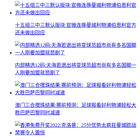
十五组三中三默认版块:官微连辱曼城利物浦伯恩利官方
还未做出回应
内部精选12码:天海若退出将变球员超市尚有多名国脚一
人刚要加盟就悲剧了
澳门三合搅珠结果:赛前预测：足球报看好利物浦轻松大
胜巴萨巴黎同时减速