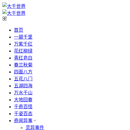
首页
一碧千里
万紫千红
花红柳绿
青红皂白
春兰秋菊
四面八方
五花八门
五湖四海
万水千山
大地回春
千奇百怪
千姿百态
奇闻异事
灵异事件