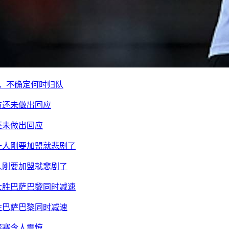
痘，不确定何时归队
还未做出回应
人刚要加盟就悲剧了
胜巴萨巴黎同时减速