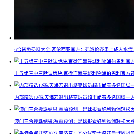
6合资免费料大全:瓦伦西亚官方：弗洛伦齐患上成人水
十五组三中三默认版块:官微连辱曼城利物浦伯恩利官方
内部精选12码:天海若退出将变球员超市尚有多名国脚一
澳门三合搅珠结果:赛前预测：足球报看好利物浦轻松大