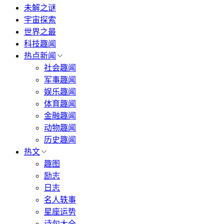
未解之谜
宇宙探索
世界之最
科技趣闻
热点新闻
社会趣闻
军事趣闻
娱乐趣闻
体育趣闻
金融趣闻
动物趣闻
历史趣闻
热文
趣图
励志
日志
名人轶事
星座运势
诗句大全