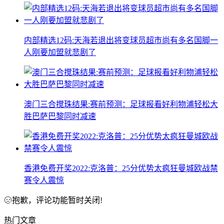
内部精选12码:天海若退出将变球员超市尚有多名国脚一
人刚要加盟就悲剧了
澳门三合搅珠结果:赛前预测：足球报看好利物浦轻松大
胜巴萨巴黎同时减速
香港免费开奖2022:克洛普：25分优势太疯狂曼城欧战禁
赛令人震惊
抱歉，评论功能暂时关闭!
热门文章