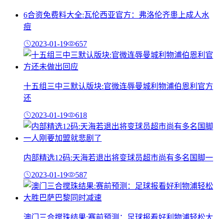
6合资免费料大全:瓦伦西亚官方：弗洛伦齐患上成人水
痘
2023-01-19
657
十五组三中三默认版块:官微连辱曼城利物浦伯恩利官方
还
2023-01-19
618
内部精选12码:天海若退出将变球员超市尚有多名国脚一
2023-01-19
587
澳门三合搅珠结果:赛前预测：足球报看好利物浦轻松大