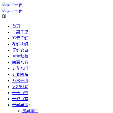
首页
一碧千里
万紫千红
花红柳绿
青红皂白
春兰秋菊
四面八方
五花八门
五湖四海
万水千山
大地回春
千奇百怪
千姿百态
奇闻异事
灵异事件