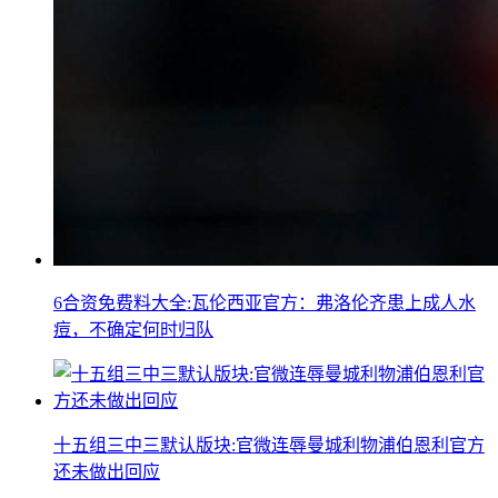
6合资免费料大全:瓦伦西亚官方：弗洛伦齐患上成人水
痘，不确定何时归队
十五组三中三默认版块:官微连辱曼城利物浦伯恩利官方
还未做出回应