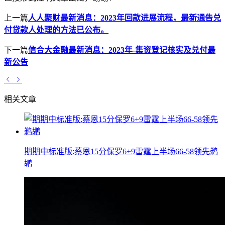
上一篇
人人聚财最新消息：2023年回款进展流程，最新通告兑
付贷款人处理的方法已公布。
下一篇
信合大金融最新消息：2023年-集资登记核实及兑付最
新公告
相关文章
期期中标准版:蔡恩15分保罗6+9雷霆上半场66-58领先鹈
鹕