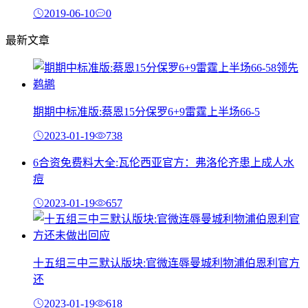
2019-06-10
0
最新文章
期期中标准版:蔡恩15分保罗6+9雷霆上半场66-5
2023-01-19
738
6合资免费料大全:瓦伦西亚官方：弗洛伦齐患上成人水
痘
2023-01-19
657
十五组三中三默认版块:官微连辱曼城利物浦伯恩利官方
还
2023-01-19
618