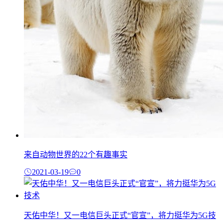
来自动物世界的22个有趣事实
2021-03-19
0
天佑中华！又一电信巨头正式“官宣”，将力挺华为5G技