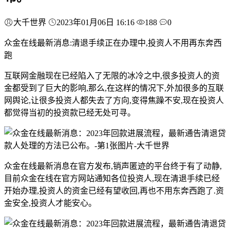
大千世界
2023年01月06日 16:16
188
0
众金在线最新消息:清退手续正在办理中,投资人不用再东奔西
跑
互联网金融现在已经陷入了无限的冰冷之中,很多投资人的资
金都受到了巨大的影响,那么,在这样的情况下,外加很多的互联
网舆论,让很多投资人都失去了方向,变得焦躁不安,现在投资人
都觉得当初的投资款已经无处可寻。
众金在线最新消息在官方发布,销声匿迹的平台终于有了动静,
目前众金在线在官方网站通知各位投资人,现在清退手续已经
开始办理,投资人的资金已经有望收回,再也不用东奔西跑了.资
金安全,投资人才能安心。