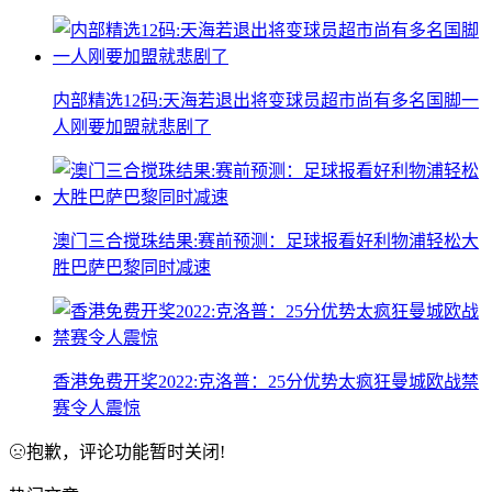
内部精选12码:天海若退出将变球员超市尚有多名国脚一
人刚要加盟就悲剧了
澳门三合搅珠结果:赛前预测：足球报看好利物浦轻松大
胜巴萨巴黎同时减速
香港免费开奖2022:克洛普：25分优势太疯狂曼城欧战禁
赛令人震惊
抱歉，评论功能暂时关闭!