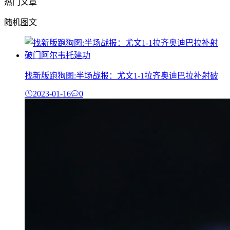
热门文章
随机图文
找新版跑狗图:半场战报：尤文1-1拉齐奥迪巴拉补射破
2023-01-16
0