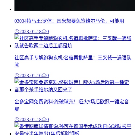
03034特马王:罗体：国米想要免签维尔马伦，可能用
2023-01-18
0
社区高手专解跑狗玄机:名宿再批萨里：三叉戟一遇强队
就
2023-01-16
0
金多宝网免费资料:终破球荒！哑火5场后欧冠一锤定音
那
2023-01-18
0