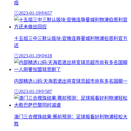
痘
2023-01-19
657
十五组三中三默认版块:官微连辱曼城利物浦伯恩利官方
还
2023-01-19
618
内部精选12码:天海若退出将变球员超市尚有多名国脚一
2023-01-19
587
澳门三合搅珠结果:赛前预测：足球报看好利物浦轻松大
胜