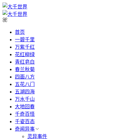
首页
一碧千里
万紫千红
花红柳绿
青红皂白
春兰秋菊
四面八方
五花八门
五湖四海
万水千山
大地回春
千奇百怪
千姿百态
奇闻异事
灵异事件