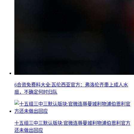
6合资免费料大全:瓦伦西亚官方：弗洛伦齐患上成人水
痘，不确定何时归队
十五组三中三默认版块:官微连辱曼城利物浦伯恩利官方
还未做出回应