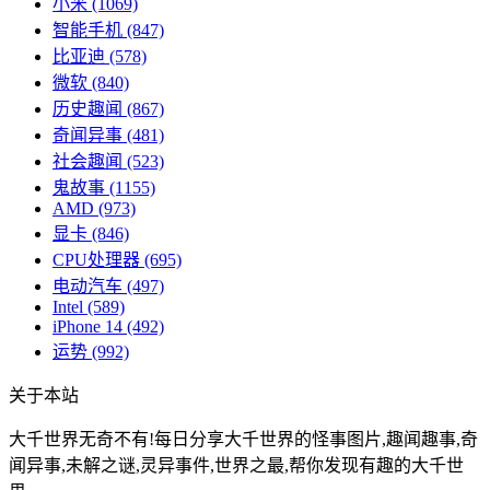
小米
(1069)
智能手机
(847)
比亚迪
(578)
微软
(840)
历史趣闻
(867)
奇闻异事
(481)
社会趣闻
(523)
鬼故事
(1155)
AMD
(973)
显卡
(846)
CPU处理器
(695)
电动汽车
(497)
Intel
(589)
iPhone 14
(492)
运势
(992)
关于本站
大千世界无奇不有!每日分享大千世界的怪事图片,趣闻趣事,奇
闻异事,未解之谜,灵异事件,世界之最,帮你发现有趣的大千世