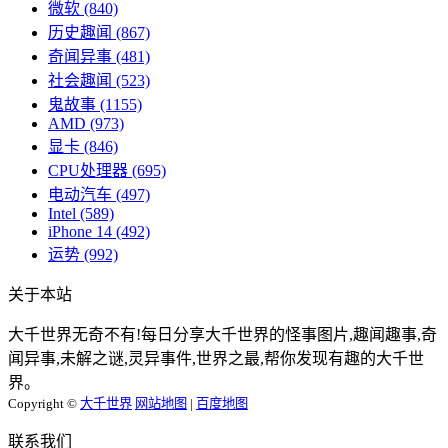
微软
(840)
历史趣闻
(867)
奇闻异事
(481)
社会趣闻
(523)
鬼故事
(1155)
AMD
(973)
显卡
(846)
CPU处理器
(695)
电动汽车
(497)
Intel
(589)
iPhone 14
(492)
运势
(992)
关于本站
大千世界无奇不有!每日分享大千世界的怪事图片,趣闻趣事,奇
闻异事,未解之谜,灵异事件,世界之最,帮你发现有趣的大千世
界。
Copyright ©
大千世界
网站地图
|
百度地图
联系我们