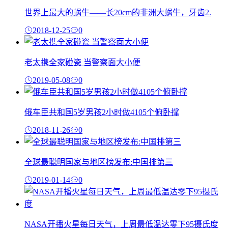
世界上最大的蜗牛——长20cm的非洲大蜗牛，牙齿2.
2018-12-25
0
老太携全家碰瓷 当警察面大小便
2019-05-08
0
俄车臣共和国5岁男孩2小时做4105个俯卧撑
2018-11-26
0
全球最聪明国家与地区榜发布:中国排第三
2019-01-14
0
NASA开播火星每日天气，上周最低温达零下95摄氏度