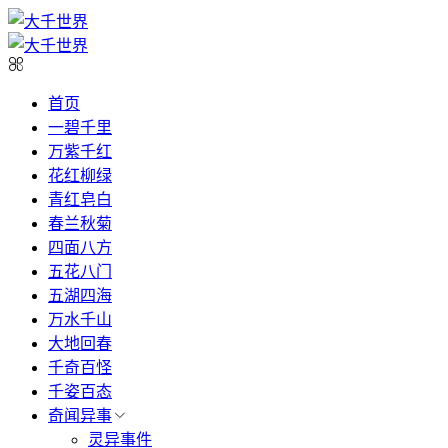
首页
一碧千里
万紫千红
花红柳绿
青红皂白
春兰秋菊
四面八方
五花八门
五湖四海
万水千山
大地回春
千奇百怪
千姿百态
奇闻异事
灵异事件