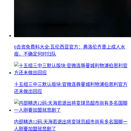
6合资免费料大全:瓦伦西亚官方：弗洛伦齐患上成人水
痘，不确定何时归队
十五组三中三默认版块:官微连辱曼城利物浦伯恩利官方
还未做出回应
内部精选12码:天海若退出将变球员超市尚有多名国脚一
人刚要加盟就悲剧了