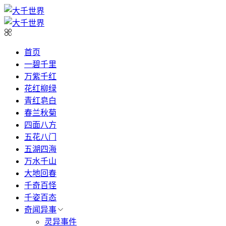
首页
一碧千里
万紫千红
花红柳绿
青红皂白
春兰秋菊
四面八方
五花八门
五湖四海
万水千山
大地回春
千奇百怪
千姿百态
奇闻异事
灵异事件