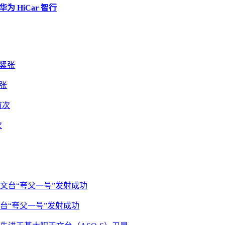
增华为 HiCar 智行
张
次
台“夸父一号”发射成功