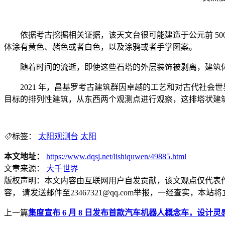
依据考古挖掘相关证据，该天文台很可能建造于公元前 500
体涂有黄色、赭色或者白色，以及涂鸦或者手掌图案。
随着时间的流逝，即使这些石塔的外层装饰被剥离，建筑体
2021 年，昌基罗考古建筑群因卓越的工艺和对古代社会
目标的排列性建筑，从东西两个观测点进行观察，这排塔状建
标签：
太阳观测台
太阳
本文地址：
https://www.dqsj.net/lishiquwen/49885.html
文章来源：
大千世界
版权声明：
本文内容由互联网用户自发贡献，该文观点仅代表
容， 请发送邮件至23467321@qq.com举报，一经查实
上一篇
集度宣布 6 月 8 日发布首款汽车机器人概念车，设计