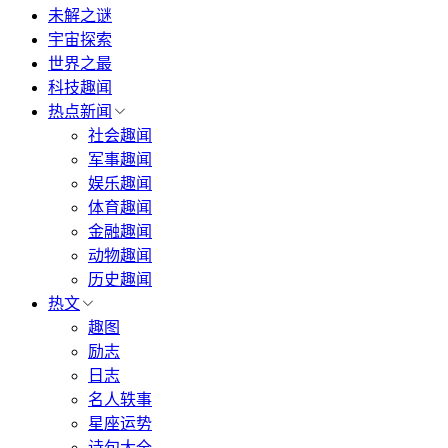
未解之谜
宇宙探索
世界之最
科技趣闻
热点新闻
社会趣闻
军事趣闻
娱乐趣闻
体育趣闻
金融趣闻
动物趣闻
历史趣闻
热文
趣图
励志
日志
名人轶事
星座运势
诗句大全