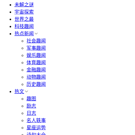
未解之谜
宇宙探索
世界之最
科技趣闻
热点新闻
社会趣闻
军事趣闻
娱乐趣闻
体育趣闻
金融趣闻
动物趣闻
历史趣闻
热文
趣图
励志
日志
名人轶事
星座运势
诗句大全