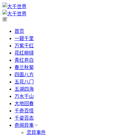
首页
一碧千里
万紫千红
花红柳绿
青红皂白
春兰秋菊
四面八方
五花八门
五湖四海
万水千山
大地回春
千奇百怪
千姿百态
奇闻异事
灵异事件