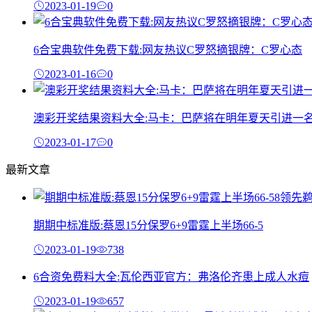
2023-01-19
0
6合宝典软件免费下载:网友热议C罗怒摘银牌：C罗心态
2023-01-16
0
澳彩开奖结果资料大全:马卡：巴萨将在明年夏天引进一
2023-01-17
0
最新文章
期期中标准版:蔡恩15分保罗6+9雷霆上半场66-5
2023-01-19
738
6合资免费料大全:瓦伦西亚官方：弗洛伦齐患上成人水痘
2023-01-19
657