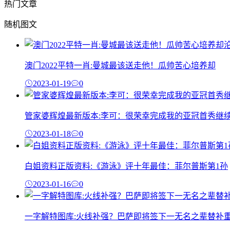
热门文章
随机图文
澳门2022平特一肖:曼城最该送走他！瓜帅苦心培养却
2023-01-19
0
管家婆辉煌最新版本:李可：很荣幸完成我的亚冠首秀继
2023-01-18
0
白姐资料正版资料:《游泳》评十年最佳：菲尔普斯第1孙
2023-01-16
0
一字解特图库:火线补强？巴萨即将签下一无名之辈替补