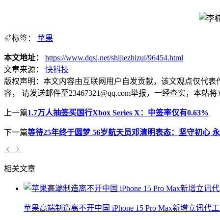
标签：
苹果
本文地址：
https://www.dqsj.net/shijiezhizui/96454.html
文章来源：
快科技
版权声明：
本文内容由互联网用户自发贡献，该文观点仅代表
容， 请发送邮件至23467321@qq.com举报，一经查实
上一篇
1.7万人抽签买国行Xbox Series X：中签率仅有0.63%
下一篇
等待25年终于圆梦 56岁航天员邓清明表态：坚守初心 
相关文章
苹果高端制造离不开中国 iPhone 15 Pro Max新增立