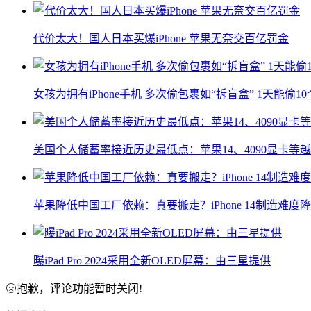
代价太大！国人日本买爆iPhone 苹果无奈交百亿罚金
女孩为拥有iPhone手机 多次偷包裹如“拆盲盒” 1天能偷1
美国个人储蓄率接近历史最低点：苹果14、4090显卡等
苹果降低中国工厂依赖：真要搬走？iPhone 14制造难度
曝iPad Pro 2024采用全新OLED屏幕：由三星提供
抱歉，评论功能暂时关闭!