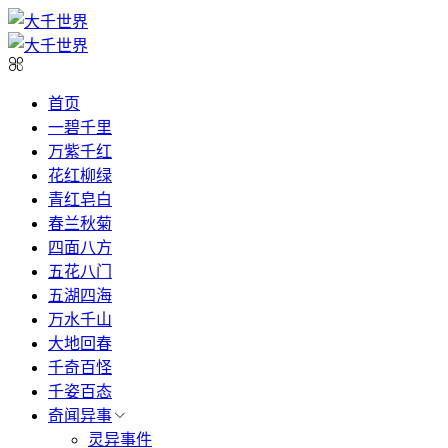
首页
一碧千里
万紫千红
花红柳绿
青红皂白
春兰秋菊
四面八方
五花八门
五湖四海
万水千山
大地回春
千奇百怪
千姿百态
奇闻异事
灵异事件