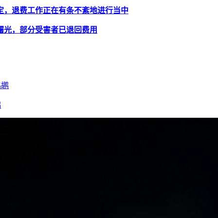
确定，退费工作正在有条不紊地进行当中
来曙光，部分受害者已退回费用
鹕