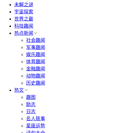
未解之谜
宇宙探索
世界之最
科技趣闻
热点新闻
社会趣闻
军事趣闻
娱乐趣闻
体育趣闻
金融趣闻
动物趣闻
历史趣闻
热文
趣图
励志
日志
名人轶事
星座运势
诗句大全